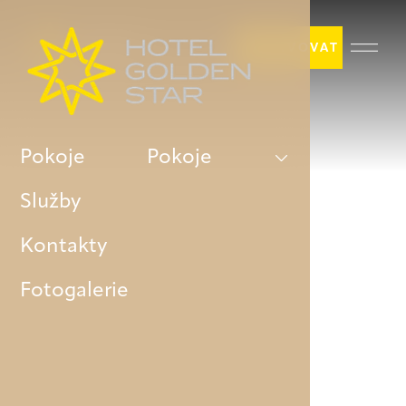
REZERVOVAT
Pokoje
Pokoje
Služby
Kontakty
Fotogalerie