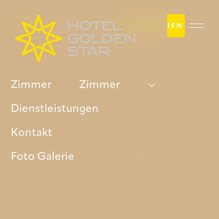
JETZT BUCHEN
Web
Zimmer
Dienstleistungen
Zimmer
Zimmer
Die Geschichte des Hotels und dessen
Dienstleistungen
Umgebung
Kontakt
Bestpreis-Garantie
Foto Galerie
Wichtige Informationen
FAQ
GDPR & Cookies