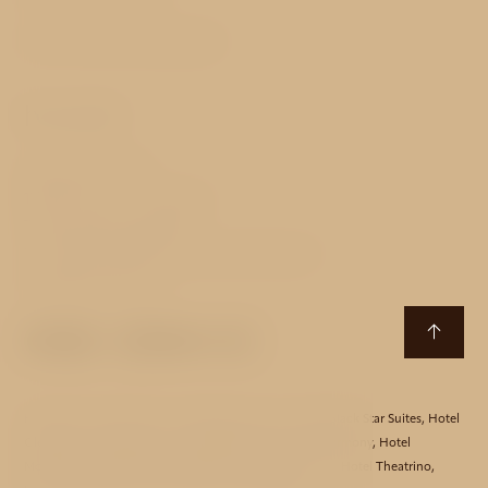
Geschäftsbedingungen
Kontakt
Nerudova 171/48
118 00 Prag 1 - Hradčany
Tschechische Republik
T:
+420 257 532 867‍, +420 602 386 001
E:
gs@avehotels.cz
Hotel Aida
,
Hotel Akcent
,
Hotel Bishop House
,
Hotel Black Star Suites
,
Hotel
Clementin
,
Hotel Essence
,
Hotel Golden Star
,
Hotel Harmony
,
Hotel
Monastery
,
Hotel Mucha
,
Hotel Red Lion
,
Hotel Taurus
,
Hotel Theatrino
,